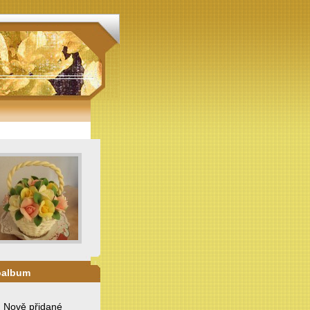
oalbum
. Nově přidané