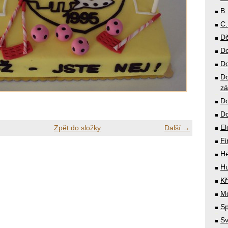
B.
C.
Dě
Do
Do
Do
zá
Do
Do
El
Zpět do složky
Další →
Fi
He
Hu
Kř
Mó
Sp
Sv