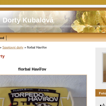
Dorty Kubalová
od
»
Sportovní dorty
»
florbal Havířov
rty
florbal Havířov
Fot
A 