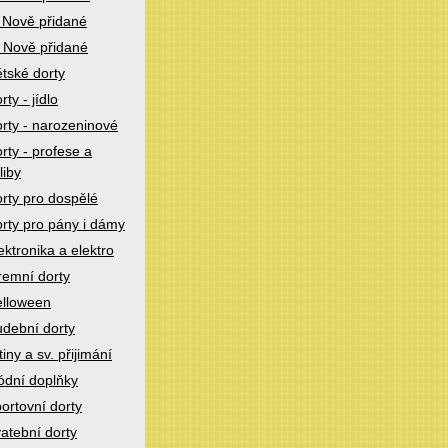
 Nově přidané
 Nově přidané
tské dorty
rty - jídlo
rty - narozeninové
rty - profese a
liby
rty pro dospělé
rty pro pány i dámy
ektronika a elektro
remní dorty
lloween
dební dorty
tiny a sv. přijimání
dní doplňky
ortovní dorty
atební dorty