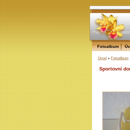
Fotoalbum
Úv
Úvod
»
Fotoalbum
Sportovní do