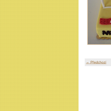
← Předchozí