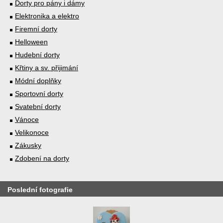
Dorty pro pány i dámy
Elektronika a elektro
Firemní dorty
Helloween
Hudební dorty
Křtiny a sv. přijimání
Módní doplňky
Sportovní dorty
Svatební dorty
Vánoce
Velikonoce
Zákusky
Zdobení na dorty
Poslední fotografie