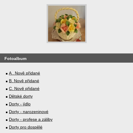
Fotoalbum
A . Nově přidané
B. Nově přidané
C. Nově přidané
Dětské dorty
Dorty - jídlo
Dorty - narozeninové
Dorty - profese a záliby
Dorty pro dospělé