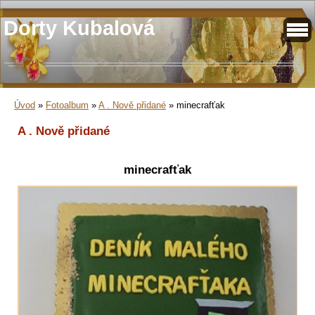
Dorty Kubalová
Úvod
»
Fotoalbum
»
A . Nově přidané
»
minecrafťak
A . Nově přidané
minecrafťak