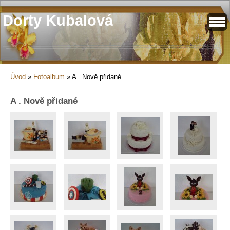
Dorty Kubalová
Úvod
»
Fotoalbum
»
A . Nově přidané
A . Nově přidané