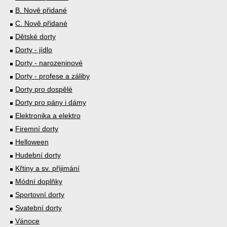
B. Nově přidané
C. Nově přidané
Dětské dorty
Dorty - jídlo
Dorty - narozeninové
Dorty - profese a záliby
Dorty pro dospělé
Dorty pro pány i dámy
Elektronika a elektro
Firemní dorty
Helloween
Hudební dorty
Křtiny a sv. přijimání
Módní doplňky
Sportovní dorty
Svatební dorty
Vánoce