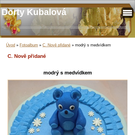
Dorty Kubalová
Úvod
»
Fotoalbum
»
C. Nově přidané
»
modrý s medvídkem
C. Nově přidané
modrý s medvídkem