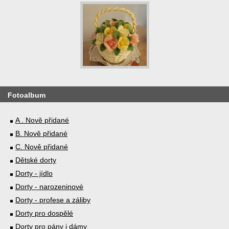
Fotoalbum
A . Nově přidané
B. Nově přidané
C. Nově přidané
Dětské dorty
Dorty - jídlo
Dorty - narozeninové
Dorty - profese a záliby
Dorty pro dospělé
Dorty pro pány i dámy