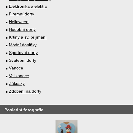
Elektronika a elektro
Firemní dorty
Helloween
Hudební dorty
Křtiny a sv. přijimání
Módní doplňky
Sportovní dorty
Svatební dorty
Vánoce
Velikonoce
Zákusky
Zdobení na dorty
Poslední fotografie