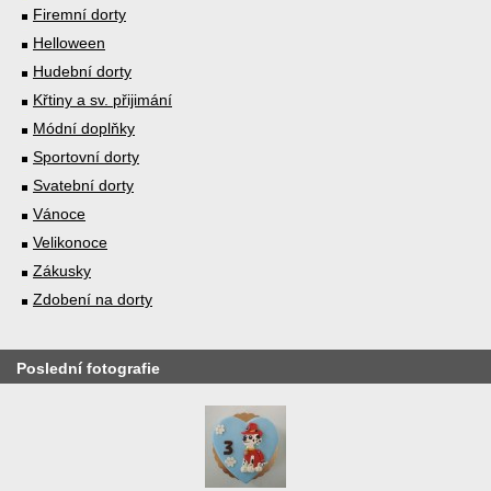
Firemní dorty
Helloween
Hudební dorty
Křtiny a sv. přijimání
Módní doplňky
Sportovní dorty
Svatební dorty
Vánoce
Velikonoce
Zákusky
Zdobení na dorty
Poslední fotografie