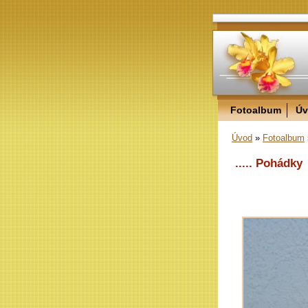
Fotoalbum
Úv
Úvod
»
Fotoalbum
..... Pohádky