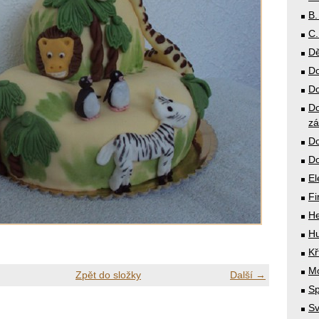
B.
C.
Dě
Do
Do
Do
zá
Do
Do
El
Fi
He
Hu
Kř
Mó
Zpět do složky
Další →
Sp
Sv