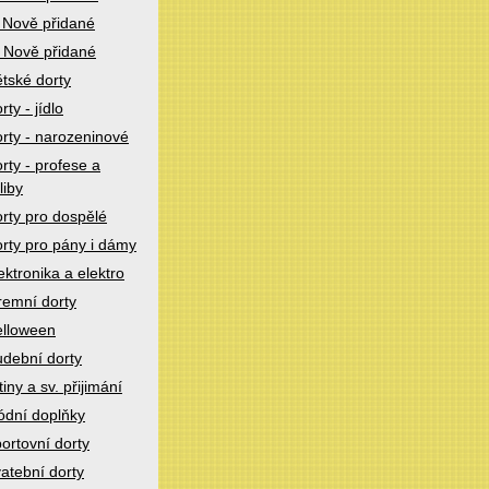
 Nově přidané
 Nově přidané
tské dorty
rty - jídlo
rty - narozeninové
rty - profese a
liby
rty pro dospělé
rty pro pány i dámy
ektronika a elektro
remní dorty
lloween
dební dorty
tiny a sv. přijimání
dní doplňky
ortovní dorty
atební dorty