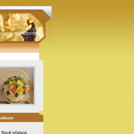
oalbum
. Nově přidané