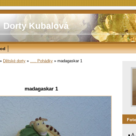
Dorty Kubalová
od
»
Dětské dorty
»
..... Pohádky
»
madagaskar 1
madagaskar 1
Fot
A 