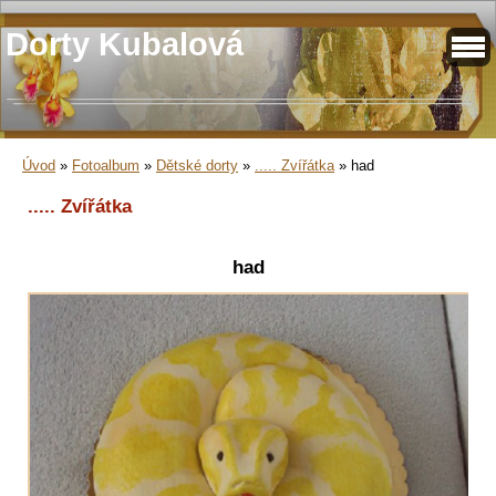
Dorty Kubalová
Úvod
»
Fotoalbum
»
Dětské dorty
»
..... Zvířátka
»
had
..... Zvířátka
had