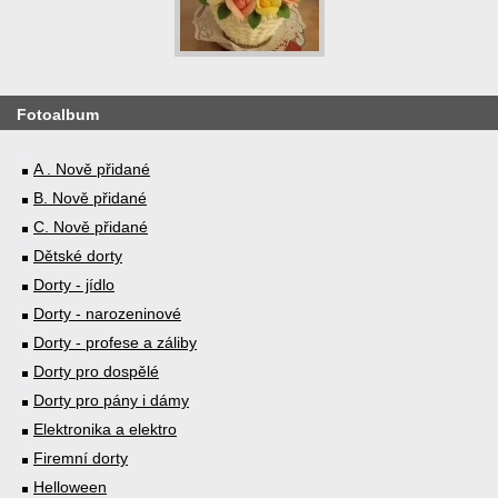
Fotoalbum
A . Nově přidané
B. Nově přidané
C. Nově přidané
Dětské dorty
Dorty - jídlo
Dorty - narozeninové
Dorty - profese a záliby
Dorty pro dospělé
Dorty pro pány i dámy
Elektronika a elektro
Firemní dorty
Helloween