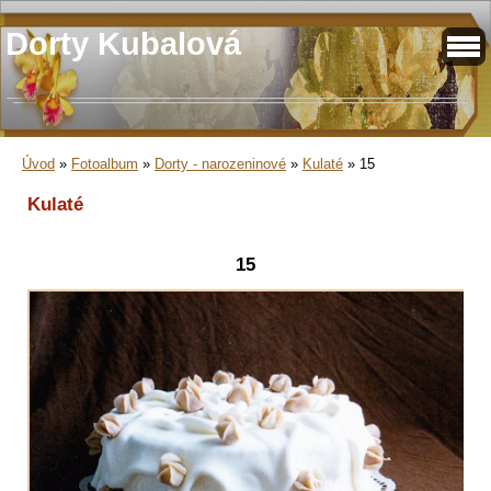
Dorty Kubalová
Úvod
»
Fotoalbum
»
Dorty - narozeninové
»
Kulaté
»
15
Kulaté
15