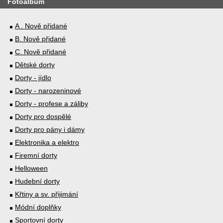
Fotoalbum
A . Nově přidané
B. Nově přidané
C. Nově přidané
Dětské dorty
Dorty - jídlo
Dorty - narozeninové
Dorty - profese a záliby
Dorty pro dospělé
Dorty pro pány i dámy
Elektronika a elektro
Firemní dorty
Helloween
Hudební dorty
Křtiny a sv. přijimání
Módní doplňky
Sportovní dorty