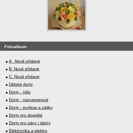
Fotoalbum
A . Nově přidané
B. Nově přidané
C. Nově přidané
Dětské dorty
Dorty - jídlo
Dorty - narozeninové
Dorty - profese a záliby
Dorty pro dospělé
Dorty pro pány i dámy
Elektronika a elektro