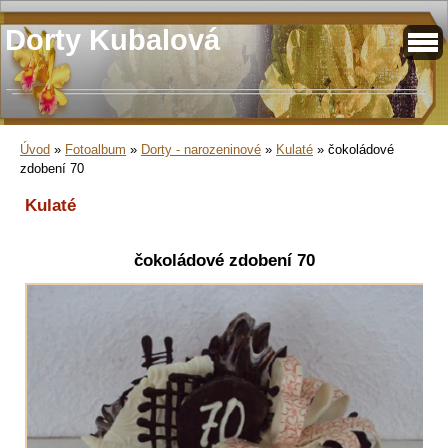
Dorty Kubalová
Úvod
»
Fotoalbum
»
Dorty - narozeninové
»
Kulaté
»
čokoládové
zdobení 70
Kulaté
čokoládové zdobení 70