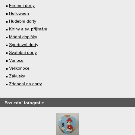
Firemní dorty
Helloween
Hudební dorty
Křtiny a sv. přijimání
Módní doplňky
Sportovní dorty
Svatební dorty
Vánoce
Velikonoce
Zákusky
Zdobení na dorty
Poslední fotografie