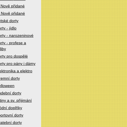
 Nově přidané
 Nově přidané
tské dorty
rty - jídlo
rty - narozeninové
rty - profese a
liby
rty pro dospělé
rty pro pány i dámy
ektronika a elektro
remní dorty
lloween
dební dorty
tiny a sv. přijimání
dní doplňky
ortovní dorty
atební dorty