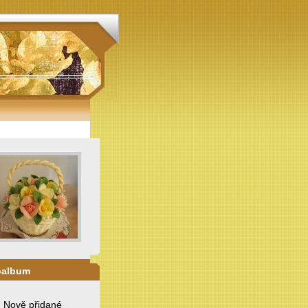
oalbum
. Nově přidané