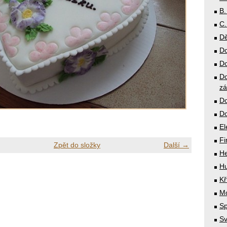
B.
C.
Dě
Do
Do
Do
zá
Do
Do
El
Fi
Zpět do složky
Další →
He
Hu
Kř
Mó
Sp
Sv