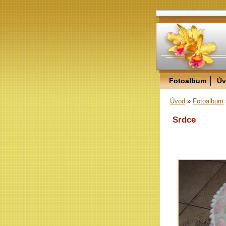
Fotoalbum
Úv
Úvod
»
Fotoalbum
Srdce