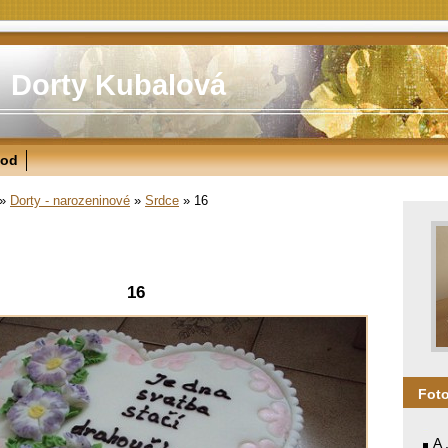
Dorty Kubalová
od
»
Dorty - narozeninové
»
Srdce
»
16
16
Fot
A 