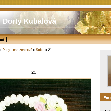
Dorty Kubalová
od
»
Dorty - narozeninové
»
Srdce
»
21
21
Fot
A 