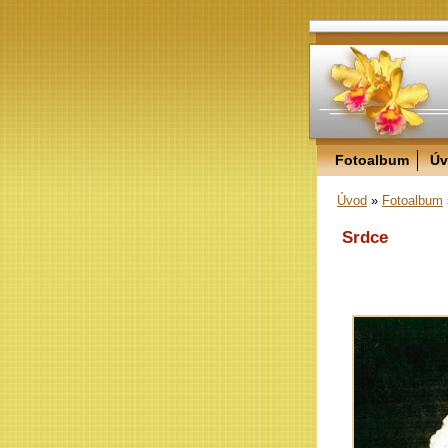
Fotoalbum
Úv
Úvod
»
Fotoalbum
Srdce