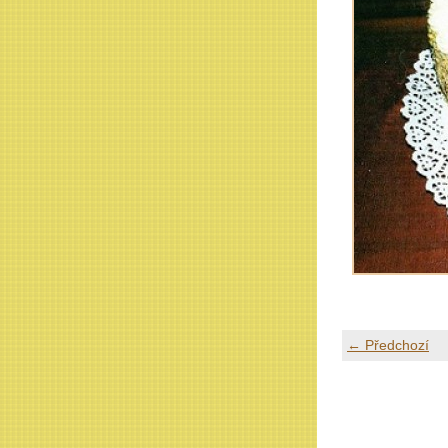
← Předchozí