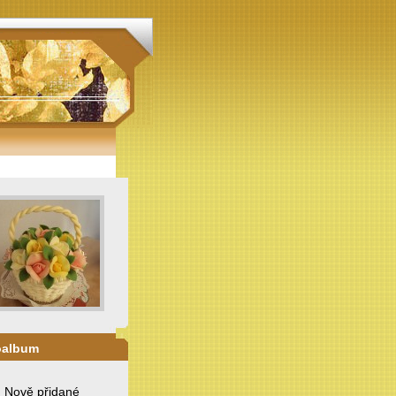
oalbum
. Nově přidané