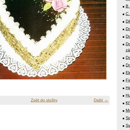
B.
C.
Dě
Do
Do
Do
zá
Do
Do
El
Fi
He
Hu
Zpět do složky
Další →
Kř
Mó
Sp
Sv