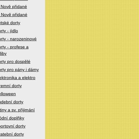
 Nově přidané
 Nově přidané
tské dorty
rty - jídlo
rty - narozeninové
rty - profese a
liby
rty pro dospělé
rty pro pány i dámy
ektronika a elektro
remní dorty
lloween
dební dorty
tiny a sv. přijimání
dní doplňky
ortovní dorty
atební dorty