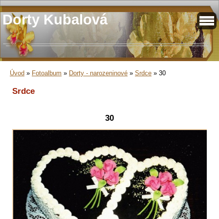
Dorty Kubalová
Úvod
»
Fotoalbum
»
Dorty - narozeninové
»
Srdce
»
30
Srdce
30