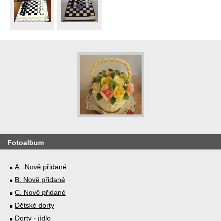
Fotoalbum
A . Nově přidané
B. Nově přidané
C. Nově přidané
Dětské dorty
Dorty - jídlo