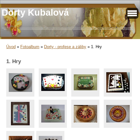
Dorty Kubalová
Úvod
»
Fotoalbum
»
Dorty - profese a záliby
»
1. Hry
1. Hry