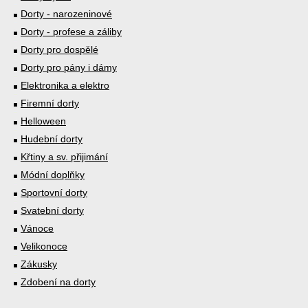
Dorty - narozeninové
Dorty - profese a záliby
Dorty pro dospělé
Dorty pro pány i dámy
Elektronika a elektro
Firemní dorty
Helloween
Hudební dorty
Křtiny a sv. přijimání
Módní doplňky
Sportovní dorty
Svatební dorty
Vánoce
Velikonoce
Zákusky
Zdobení na dorty