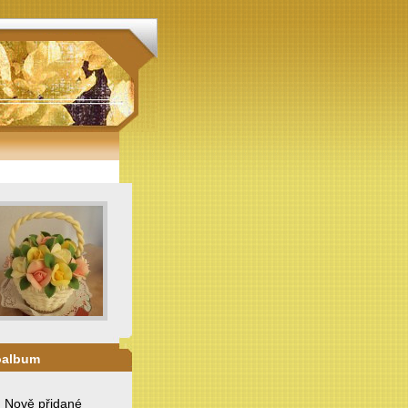
oalbum
. Nově přidané