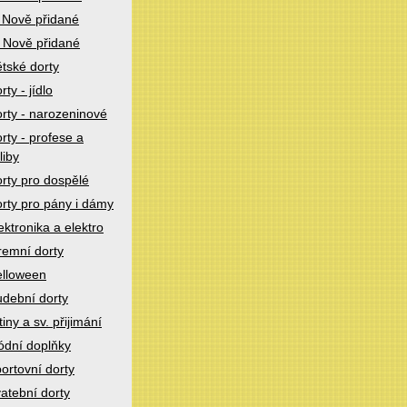
 Nově přidané
 Nově přidané
tské dorty
rty - jídlo
rty - narozeninové
rty - profese a
liby
rty pro dospělé
rty pro pány i dámy
ektronika a elektro
remní dorty
lloween
dební dorty
tiny a sv. přijimání
dní doplňky
ortovní dorty
atební dorty