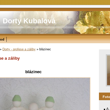
Dorty Kubalová
od
»
Dorty - profese a záliby
»
blázinec
se a záliby
blázinec
Fot
A 