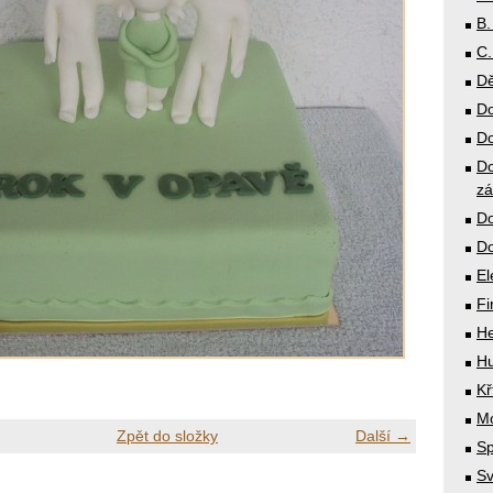
B.
C.
Dě
Do
Do
Do
zá
Do
Do
El
Fi
He
Hu
Kř
Mó
Zpět do složky
Další →
Sp
Sv