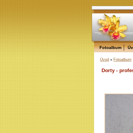
Fotoalbum
Úv
Úvod
»
Fotoalbum
Dorty - profe