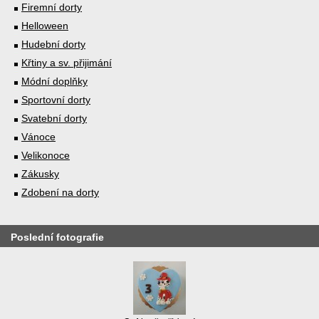
Firemní dorty
Helloween
Hudební dorty
Křtiny a sv. přijimání
Módní doplňky
Sportovní dorty
Svatební dorty
Vánoce
Velikonoce
Zákusky
Zdobení na dorty
Poslední fotografie