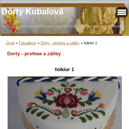
Dorty Kubalová
Úvod
»
Fotoalbum
»
Dorty - profese a záliby
»
folklor 1
Dorty - profese a záliby
folklor 1