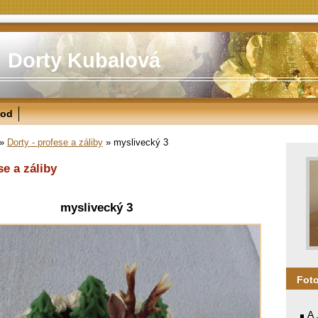
Dorty Kubalová
od
»
Dorty - profese a záliby
»
myslivecký 3
se a záliby
myslivecký 3
Fot
A 