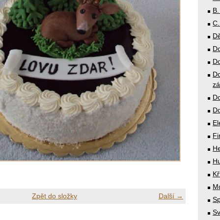
B.
C.
Dě
Do
Do
Do
zá
Do
Do
El
Fi
He
Hu
Kř
Mó
Zpět do složky
Další →
Sp
Sv