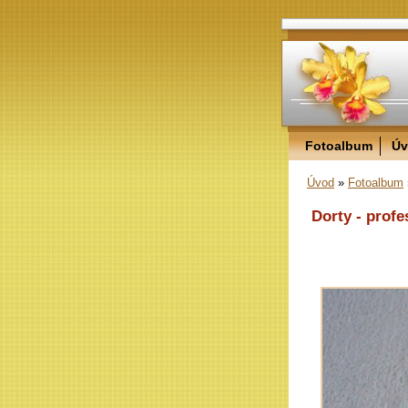
Fotoalbum
Úv
Úvod
»
Fotoalbum
Dorty - profe