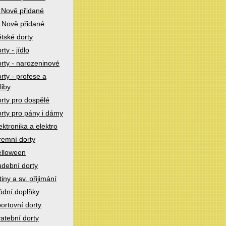
 Nově přidané
 Nově přidané
tské dorty
rty - jídlo
rty - narozeninové
rty - profese a
liby
rty pro dospělé
rty pro pány i dámy
ektronika a elektro
remní dorty
lloween
dební dorty
tiny a sv. přijimání
dní doplňky
ortovní dorty
atební dorty