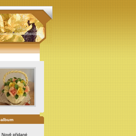
oalbum
. Nově přidané