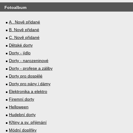
Fotoalbum
A . Nově přidané
B. Nově přidané
C. Nově přidané
Dětské dorty
Dorty - jídlo
Dorty - narozeninové
Dorty - profese a záliby
Dorty pro dospělé
Dorty pro pány i dámy
Elektronika a elektro
Firemní dorty
Helloween
Hudební dorty
Křtiny a sv. přijimání
Módní doplňky