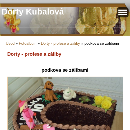
Dorty Kubalová
Úvod
»
Fotoalbum
»
Dorty - profese a záliby
»
podkova se zálibami
Dorty - profese a záliby
podkova se zálibami