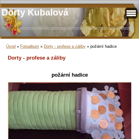
Dorty Kubalová
Úvod
»
Fotoalbum
»
Dorty - profese a záliby
»
požární hadice
Dorty - profese a záliby
požární hadice