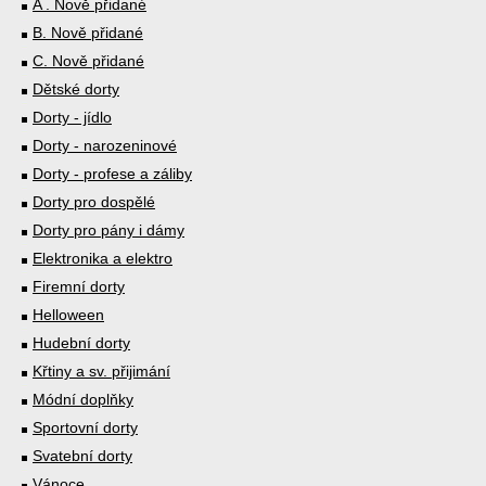
A . Nově přidané
B. Nově přidané
C. Nově přidané
Dětské dorty
Dorty - jídlo
Dorty - narozeninové
Dorty - profese a záliby
Dorty pro dospělé
Dorty pro pány i dámy
Elektronika a elektro
Firemní dorty
Helloween
Hudební dorty
Křtiny a sv. přijimání
Módní doplňky
Sportovní dorty
Svatební dorty
Vánoce