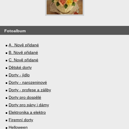
Fotoalbum
A . Nově přidané
B. Nově přidané
C. Nově přidané
Dětské dorty
Dorty - jídlo
Dorty - narozeninové
Dorty - profese a záliby
Dorty pro dospělé
Dorty pro pány i dámy
Elektronika a elektro
Firemní dorty
Helloween