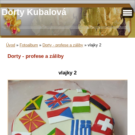
Dorty Kubalová
Úvod
»
Fotoalbum
»
Dorty - profese a záliby
»
vlajky 2
Dorty - profese a záliby
vlajky 2