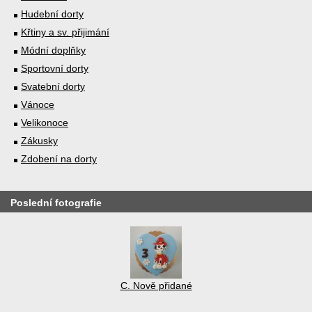
Hudební dorty
Křtiny a sv. přijimání
Módní doplňky
Sportovní dorty
Svatební dorty
Vánoce
Velikonoce
Zákusky
Zdobení na dorty
Poslední fotografie
C. Nově přidané