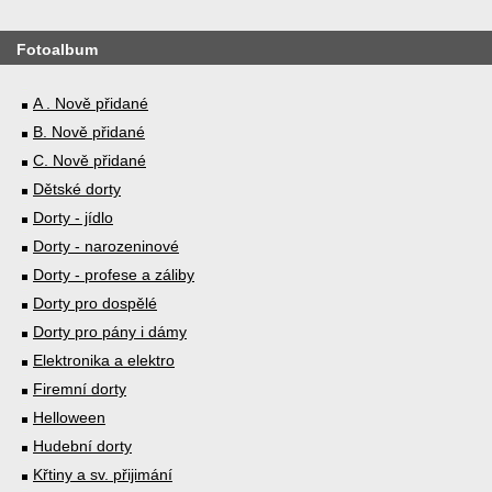
Fotoalbum
A . Nově přidané
B. Nově přidané
C. Nově přidané
Dětské dorty
Dorty - jídlo
Dorty - narozeninové
Dorty - profese a záliby
Dorty pro dospělé
Dorty pro pány i dámy
Elektronika a elektro
Firemní dorty
Helloween
Hudební dorty
Křtiny a sv. přijimání