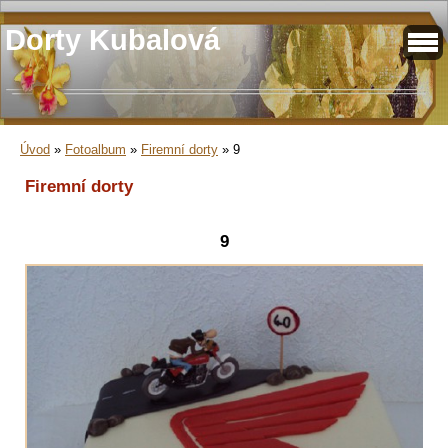
Dorty Kubalová
Úvod
»
Fotoalbum
»
Firemní dorty
»
9
Firemní dorty
9