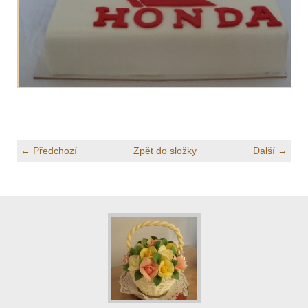
← Předchozí
Zpět do složky
Další →