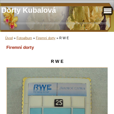
Dorty Kubalová
Úvod
»
Fotoalbum
»
Firemní dorty
»
R W E
Firemní dorty
R W E