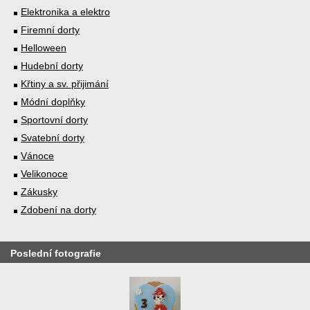
Elektronika a elektro
Firemní dorty
Helloween
Hudební dorty
Křtiny a sv. přijimání
Módní doplňky
Sportovní dorty
Svatební dorty
Vánoce
Velikonoce
Zákusky
Zdobení na dorty
Poslední fotografie