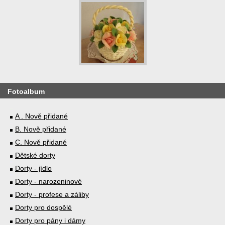
Fotoalbum
A . Nově přidané
B. Nově přidané
C. Nově přidané
Dětské dorty
Dorty - jídlo
Dorty - narozeninové
Dorty - profese a záliby
Dorty pro dospělé
Dorty pro pány i dámy