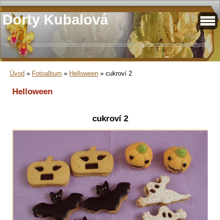
Dorty Kubalová
Úvod
»
Fotoalbum
»
Helloween
»
cukroví 2
Helloween
cukroví 2