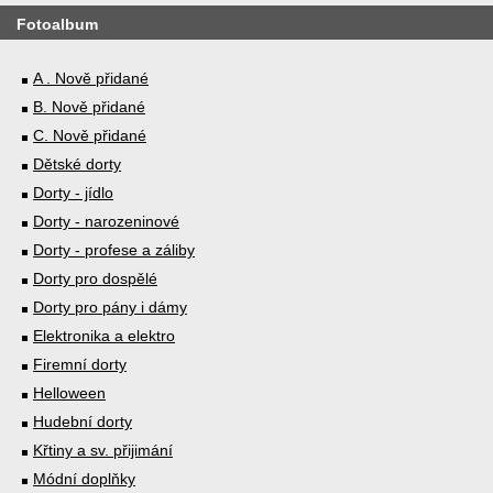
Fotoalbum
A . Nově přidané
B. Nově přidané
C. Nově přidané
Dětské dorty
Dorty - jídlo
Dorty - narozeninové
Dorty - profese a záliby
Dorty pro dospělé
Dorty pro pány i dámy
Elektronika a elektro
Firemní dorty
Helloween
Hudební dorty
Křtiny a sv. přijimání
Módní doplňky