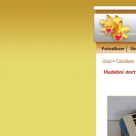
Fotoalbum
Úv
Úvod
»
Fotoalbum
Hudební dort