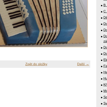
B.
C.
Dě
Do
Do
Do
zá
Do
Do
El
Zpět do složky
Další →
Fi
He
Hu
Kř
Mó
Sp
Sv