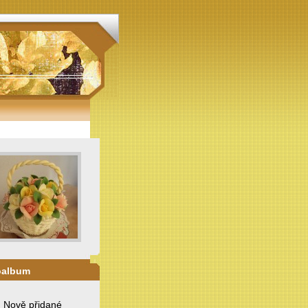
oalbum
. Nově přidané