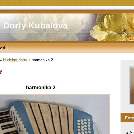
Dorty Kubalová
od
»
Hudební dorty
»
harmonika 2
y
harmonika 2
Fot
A 