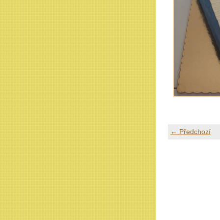
← Předchozí