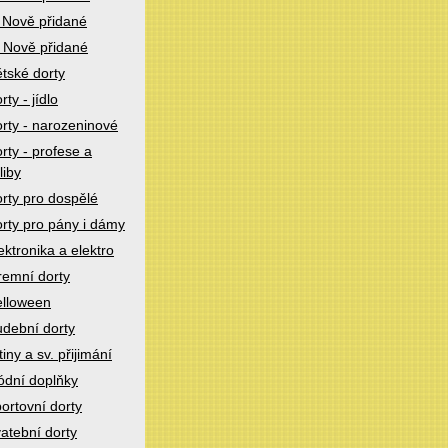
 Nově přidané
 Nově přidané
tské dorty
rty - jídlo
rty - narozeninové
rty - profese a
liby
rty pro dospělé
rty pro pány i dámy
ektronika a elektro
remní dorty
lloween
dební dorty
tiny a sv. přijimání
dní doplňky
ortovní dorty
atební dorty