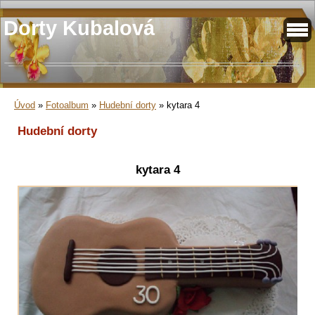
Dorty Kubalová
Úvod
»
Fotoalbum
»
Hudební dorty
»
kytara 4
Hudební dorty
kytara 4