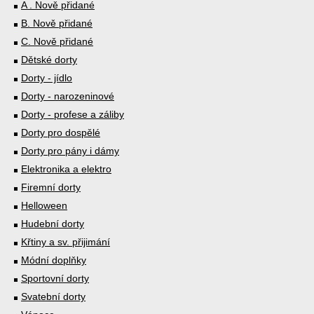
A . Nově přidané
B. Nově přidané
C. Nově přidané
Dětské dorty
Dorty - jídlo
Dorty - narozeninové
Dorty - profese a záliby
Dorty pro dospělé
Dorty pro pány i dámy
Elektronika a elektro
Firemní dorty
Helloween
Hudební dorty
Křtiny a sv. přijimání
Módní doplňky
Sportovní dorty
Svatební dorty