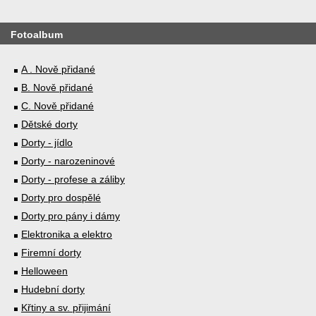
Fotoalbum
A . Nově přidané
B. Nově přidané
C. Nově přidané
Dětské dorty
Dorty - jídlo
Dorty - narozeninové
Dorty - profese a záliby
Dorty pro dospělé
Dorty pro pány i dámy
Elektronika a elektro
Firemní dorty
Helloween
Hudební dorty
Křtiny a sv. přijimání