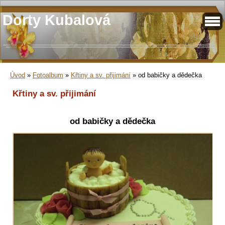
Dorty Kubalová
Úvod
»
Fotoalbum
»
Křtiny a sv. přijimání
»
od babičky a dědečka
Křtiny a sv. přijimání
od babičky a dědečka