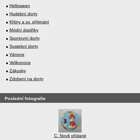
Helloween
Hudební dorty
Křtiny a sv. přijimání
Módní doplňky
Sportovní dorty
Svatební dorty
Vánoce
Velikonoce
Zákusky
Zdobení na dorty
Poslední fotografie
C. Nově přidané