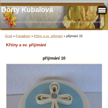
Dorty Kubalová
Úvod
»
Fotoalbum
»
Křtiny a sv. přijimání
»
přijimání 10
Křtiny a sv. přijimání
přijimání 10