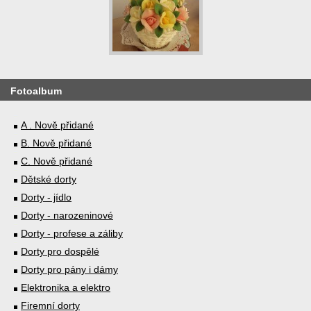
Fotoalbum
A . Nově přidané
B. Nově přidané
C. Nově přidané
Dětské dorty
Dorty - jídlo
Dorty - narozeninové
Dorty - profese a záliby
Dorty pro dospělé
Dorty pro pány i dámy
Elektronika a elektro
Firemní dorty