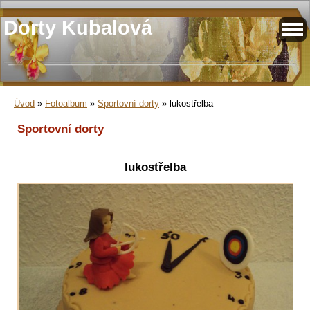
Dorty Kubalová
Úvod
»
Fotoalbum
»
Sportovní dorty
»
lukostřelba
Sportovní dorty
lukostřelba