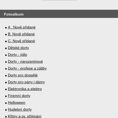
Fotoalbum
A . Nově přidané
B. Nově přidané
C. Nově přidané
Dětské dorty
Dorty - jídlo
Dorty - narozeninové
Dorty - profese a záliby
Dorty pro dospělé
Dorty pro pány i dámy
Elektronika a elektro
Firemní dorty
Helloween
Hudební dorty
Křtiny a sv. přijimání