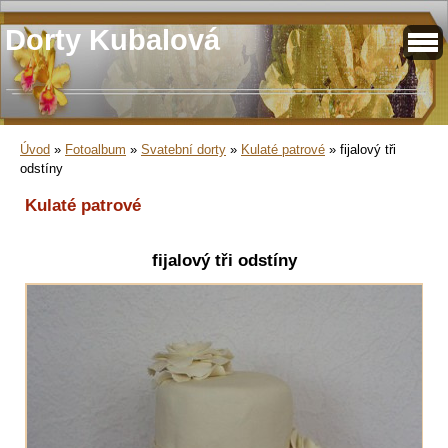
Dorty Kubalová
Úvod
»
Fotoalbum
»
Svatební dorty
»
Kulaté patrové
»
fijalový tři
odstíny
Kulaté patrové
fijalový tři odstíny