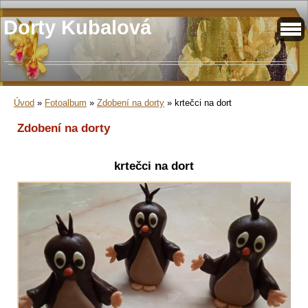
Dorty Kubalová
Úvod
»
Fotoalbum
»
Zdobení na dorty
»
krtečci na dort
Zdobení na dorty
krtečci na dort