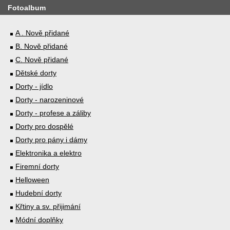
Fotoalbum
A . Nově přidané
B. Nově přidané
C. Nově přidané
Dětské dorty
Dorty - jídlo
Dorty - narozeninové
Dorty - profese a záliby
Dorty pro dospělé
Dorty pro pány i dámy
Elektronika a elektro
Firemní dorty
Helloween
Hudební dorty
Křtiny a sv. přijimání
Módní doplňky