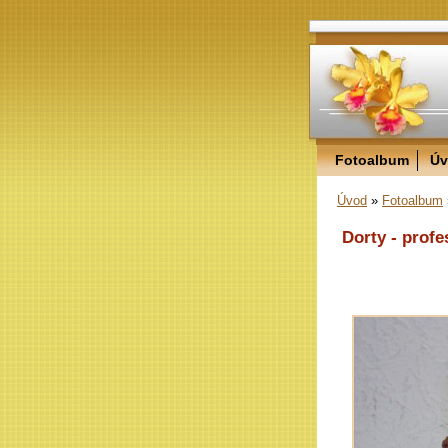
Fotoalbum
Úv
Úvod
»
Fotoalbum
Dorty - profe