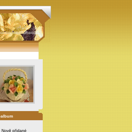
oalbum
. Nově přidané