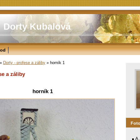
Dorty Kubalová
od
»
Dorty - profese a záliby
»
horník 1
se a záliby
horník 1
Fot
A 