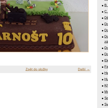
B.
C.
Dě
Do
Do
Do
zá
Do
Do
El
Fi
Zpět do složky
Další →
He
Hu
Kř
Mó
Sp
Sv