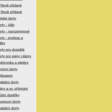
 Nově přidané
 Nově přidané
tské dorty
rty - jídlo
rty - narozeninové
rty - profese a
liby
rty pro dospělé
rty pro pány i dámy
ektronika a elektro
remní dorty
lloween
dební dorty
tiny a sv. přijimání
dní doplňky
ortovní dorty
atební dorty