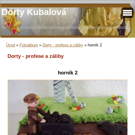
Dorty Kubalová
Úvod
»
Fotoalbum
»
Dorty - profese a záliby
»
horník 2
Dorty - profese a záliby
horník 2