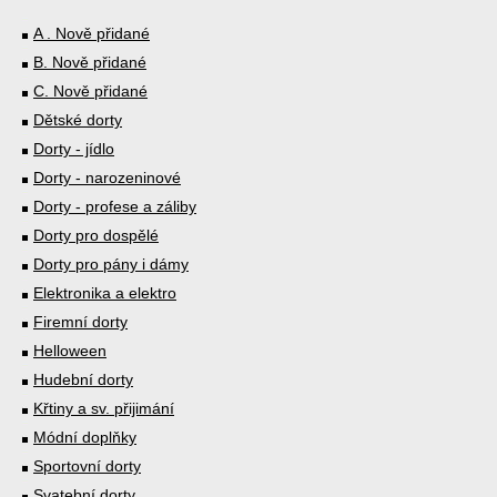
A . Nově přidané
B. Nově přidané
C. Nově přidané
Dětské dorty
Dorty - jídlo
Dorty - narozeninové
Dorty - profese a záliby
Dorty pro dospělé
Dorty pro pány i dámy
Elektronika a elektro
Firemní dorty
Helloween
Hudební dorty
Křtiny a sv. přijimání
Módní doplňky
Sportovní dorty
Svatební dorty