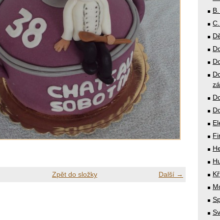
B.
C.
Dě
Do
Do
Do
zá
Do
Do
El
Fi
He
Hu
Kř
Zpět do složky
Další →
Mó
Sp
Sv