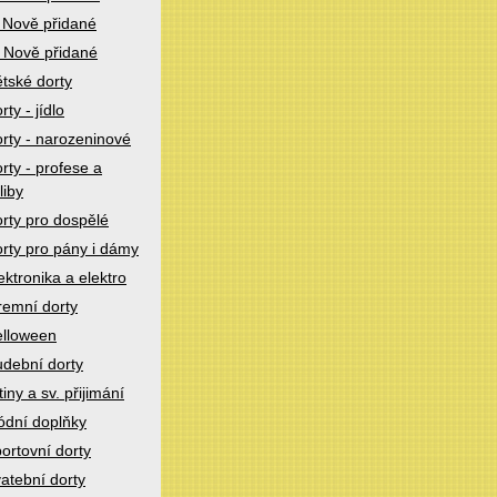
 Nově přidané
 Nově přidané
tské dorty
rty - jídlo
rty - narozeninové
rty - profese a
liby
rty pro dospělé
rty pro pány i dámy
ektronika a elektro
remní dorty
lloween
dební dorty
tiny a sv. přijimání
dní doplňky
ortovní dorty
atební dorty