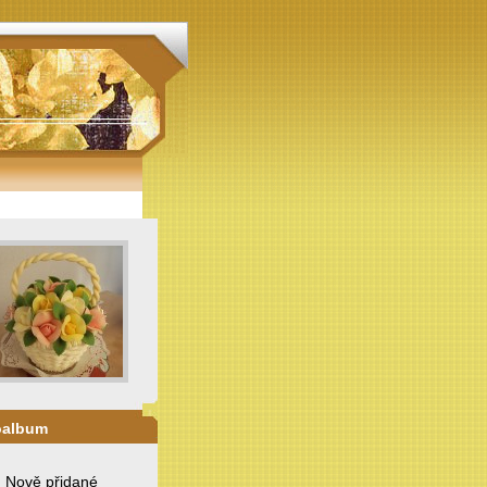
oalbum
. Nově přidané