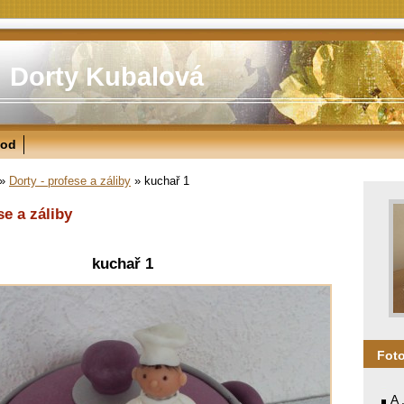
Dorty Kubalová
od
»
Dorty - profese a záliby
»
kuchař 1
se a záliby
kuchař 1
Fot
A 