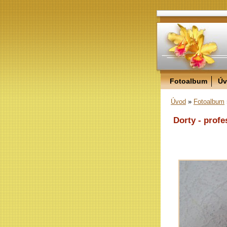
Fotoalbum
Úv
Úvod
»
Fotoalbum
Dorty - profe