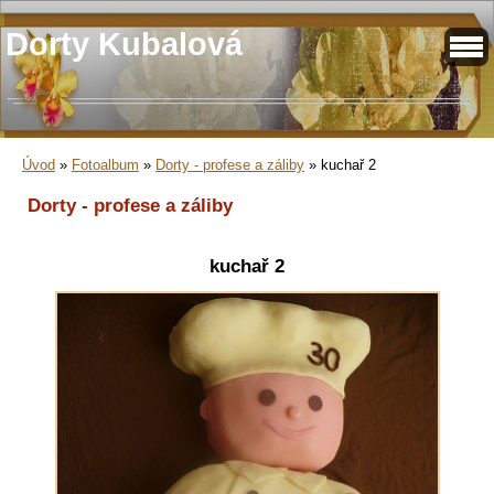
Dorty Kubalová
Úvod
»
Fotoalbum
»
Dorty - profese a záliby
»
kuchař 2
Dorty - profese a záliby
kuchař 2