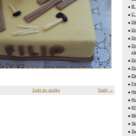
B.
C.
Dě
Do
Do
Do
zá
Do
Do
El
Fi
Zpět do složky
Další →
He
Hu
Kř
Mó
Sp
Sv