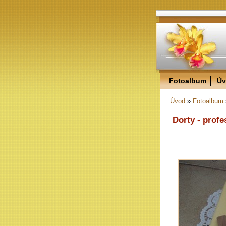
Fotoalbum
Úv
Úvod
»
Fotoalbum
Dorty - profe