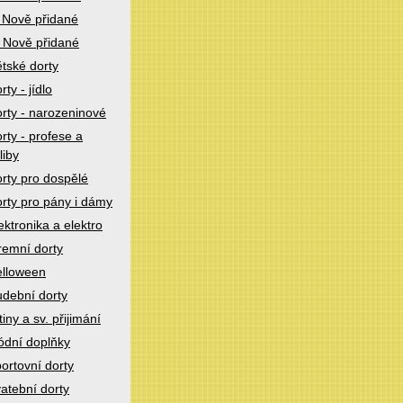
 Nově přidané
 Nově přidané
tské dorty
rty - jídlo
rty - narozeninové
rty - profese a
liby
rty pro dospělé
rty pro pány i dámy
ektronika a elektro
remní dorty
lloween
dební dorty
tiny a sv. přijimání
dní doplňky
ortovní dorty
atební dorty