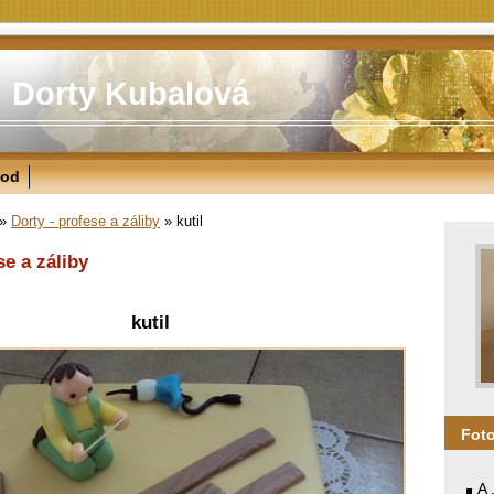
Dorty Kubalová
od
»
Dorty - profese a záliby
»
kutil
se a záliby
kutil
Fot
A 