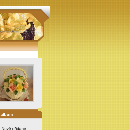
oalbum
. Nově přidané