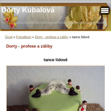
Dorty Kubalová
Úvod
»
Fotoalbum
»
Dorty - profese a záliby
»
tance lidové
Dorty - profese a záliby
tance lidové