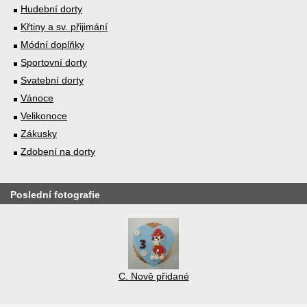
Hudební dorty
Křtiny a sv. přijimání
Módní doplňky
Sportovní dorty
Svatební dorty
Vánoce
Velikonoce
Zákusky
Zdobení na dorty
Poslední fotografie
C. Nově přidané