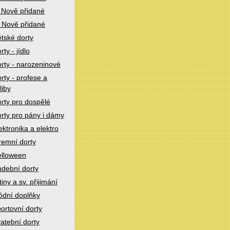
 Nově přidané
 Nově přidané
tské dorty
rty - jídlo
rty - narozeninové
rty - profese a
liby
rty pro dospělé
rty pro pány i dámy
ektronika a elektro
remní dorty
lloween
dební dorty
tiny a sv. přijimání
dní doplňky
ortovní dorty
atební dorty