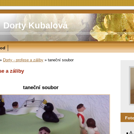
Dorty Kubalová
od
»
Dorty - profese a záliby
»
taneční soubor
se a záliby
taneční soubor
Fot
A 