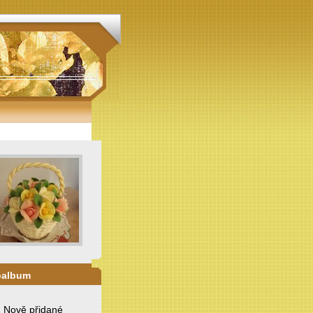
oalbum
. Nově přidané