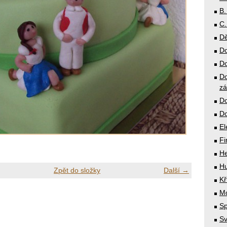
B.
C.
Dě
Do
Do
Do
zá
Do
Do
El
Fi
He
Hu
Zpět do složky
Další →
Kř
Mó
Sp
Sv