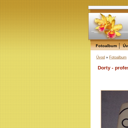
Fotoalbum
Úv
Úvod
»
Fotoalbum
Dorty - profe