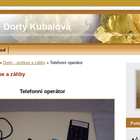
Dorty Kubalová
od
»
Dorty - profese a záliby
»
Telefonní operátor
se a záliby
Telefonní operátor
Fot
A 