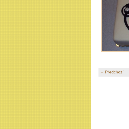
← Předchozí