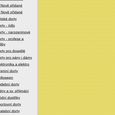
 Nově přidané
 Nově přidané
tské dorty
rty - jídlo
rty - narozeninové
rty - profese a
liby
rty pro dospělé
rty pro pány i dámy
ektronika a elektro
remní dorty
lloween
dební dorty
tiny a sv. přijimání
dní doplňky
ortovní dorty
atební dorty