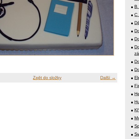
B.
C.
Dě
Do
Do
Do
zá
Do
Do
Zpět do složky
Další →
El
Fi
He
Hu
Kř
Mó
Sp
Sv