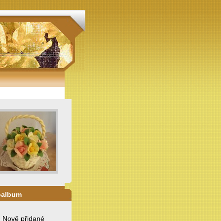
oalbum
. Nově přidané